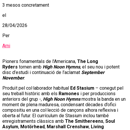
3 mesos concretament
el
28/04/2026
Per
Arni
Pioners fonamentals de l’Americana,
The Long
Ryders
tornen amb
High Noon Hymns
, el seu nou i potent
disc d’estudi i continuació de l’aclamat
September
November
.
Produït pel col·laborador habitual
Ed Stasium
– conegut pel
seu treball històric amb els
Ramones
i per produccions
anteriors del grup -,
High Noon Hymns
mostra la banda en un
moment de plena maduresa, condensant dècades d’ofici
compositiu en una col·lecció de cançons alhora reflexiva i
oberta al futur. El currículum de Stasium inclou també
enregistraments clàssics amb
The Smithereens
,
Soul
Asylum
,
Motörhead
,
Marshall Crenshaw
,
Living