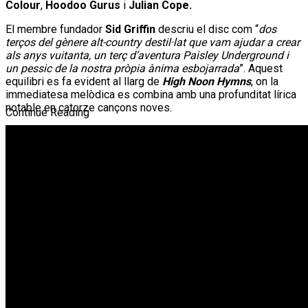
Colour
,
Hoodoo Gurus
i
Julian Cope.
El membre fundador
Sid Griffin
descriu el disc com “
dos
terços del gènere alt-country destil·lat que vam ajudar a crear
als anys vuitanta, un terç d’aventura Paisley Underground i
un pessic de la nostra pròpia ànima esbojarrada
”. Aquest
equilibri es fa evident al llarg de
High Noon Hymns
, on la
immediatesa melòdica es combina amb una profunditat lírica
notable en catorze cançons noves.
Continue Reading
Relacionat
THE REYTONS, els pesos pesants de l’indie britànic anuncien la
seva gira europea més gran fins ara
La Sala Upload celebra el seu 10è aniversari