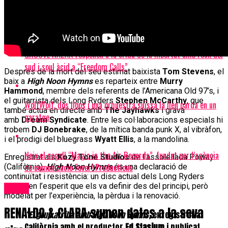
JOE CREPÚSCULO s’encarrega de fer-nos ballar amb “No Salgo
Max Mix”, la nova remescla del hit de Sidonie
GROOVE NAZAR responen a la crida de la llibertat amb rock del
sud i soul àcid a “Freedom Calls”
Després de la mort del seu estimat baixista
Tom Stevens
, el
baix a
High Noon Hymns
es reparteix entre
Murry
Hammond
, membre dels referents de l’Americana Old 97’s, i
el guitarrista dels Long Ryders
Stephen McCarthy
, que
WolfWolf, dos llops i una orquestra suïssa la lien parda en un
també actua en directe amb
The Jayhawks
i grava
garatge
amb
Dream Syndicate
. Entre les col·laboracions especials hi
trobem
DJ Bonebrake
, de la mítica banda punk X, al vibràfon,
i el prodigi del bluegrass
Wyatt Ellis
, a la mandolina.
Neix el segell “Magic in the Air Records”, fundat per l’agència
Enregistrat als
Kozy Tone Studios
de l’assolellada Poway
de comunicació Fever! Productions
(Califòrnia),
High Noon Hymns
és una declaració de
continuïtat i resistència: un disc actual dels Long Ryders
arrelat en l’esperit que els va definir des del principi, però
Bolos
modelat per l’experiència, la pèrdua i la renovació.
RENALDO & CLARA sumen dates a la seva
“
El grup arriba amb High Noon Hymns
, enregistrat a
Califòrnia amb el productor
Ed Stasium
i publicat