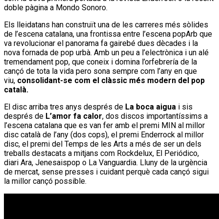
doble pàgina a Mondo Sonoro.
Els lleidatans han construït una de les carreres més sòlides
de l’escena catalana, una frontissa entre l’escena popArb que
va revolucionar el panorama fa gairebé dues dècades i la
nova fornada de pop urbà. Amb un peu a l’electrònica i un alé
tremendament pop, que coneix i domina l’orfebrería de la
cançó de tota la vida pero sona sempre com l’any en que
viu,
consolidant-se com el clàssic més modern del pop
català.
El disc arriba tres anys després de
La boca aigua
i sis
després de
L’amor fa calor
, dos discos importantíssims a
l’escena catalana que es van fer amb el premi MIN al millor
disc català de l’any (dos cops), el premi Enderrock al millor
disc, el premi del Temps de les Arts a més de ser un dels
treballs destacats a mitjans com Rockdelux, El Periódico,
diari Ara, Jenesaispop o La Vanguardia. Lluny de la urgència
de mercat, sense presses i cuidant perquè cada cançó sigui
la millor cançó possible.