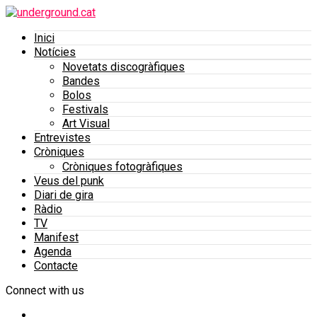
Inici
Notícies
Novetats discogràfiques
Bandes
Bolos
Festivals
Art Visual
Entrevistes
Cròniques
Cròniques fotogràfiques
Veus del punk
Diari de gira
Ràdio
TV
Manifest
Agenda
Contacte
Connect with us