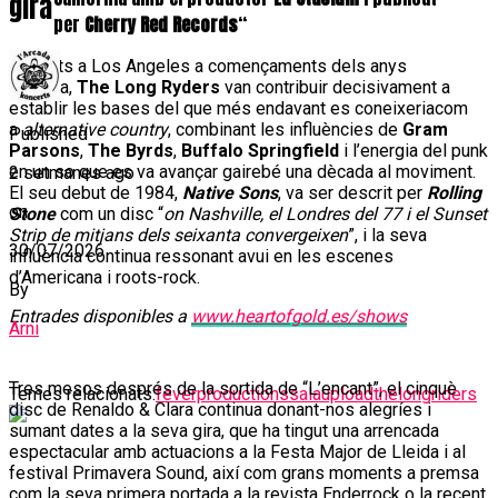
gira
per
Cherry Red Records
“
Formats a Los Angeles a començaments dels anys
vuitanta,
The Long Ryders
van contribuir decisivament a
establir les bases del que més endavant es coneixeriacom
a
alternative country
, combinant les influències de
Gram
Published
Parsons
,
The Byrds
,
Buffalo Springfield
i l’energia del punk
en un so que es va avançar gairebé una dècada al moviment.
2 setmanes ago
El seu debut de 1984,
Native Sons
, va ser descrit per
Rolling
on
Stone
com un disc “
on Nashville, el Londres del 77 i el Sunset
Strip de mitjans dels seixanta convergeixen
”, i la seva
30/07/2026
influència continua ressonant avui en les escenes
d’Americana i roots-rock.
By
Entrades disponibles a
www.heartofgold.es/shows
Arni
Tres mesos després de la sortida de “L’encant”, el cinquè
Temes relacionats:
feverproductions
salaupload
thelongriders
disc de Renaldo & Clara continua donant-nos alegríes i
sumant dates a la seva gira, que ha tingut una arrencada
espectacular amb actuacions a la Festa Major de Lleida i al
festival Primavera Sound, així com grans moments a premsa
com la seva primera portada a la revista Enderrock o la recent