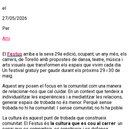
el
27/05/2026
Per
Arni
El
Festus
arriba a la seva 29a edició, ocupant, un any més, els
carrers, de Torelló amb propostes de dansa, teatre, música i
arts visuals que transformen els espais que vivim cada dia.
Un festival gratuïy per gaudir durant els pròxims 29 i 30 de
maig.
Aquest any posen el focus en la comunitat com una manera
de relacionar-nos que cal cuidar. En un context que tendeix a
individualitzar les experiències i a mediatitzar les relacions,
generar espais de trobada no és menor. Perquè sense
trobada no hi ha comunitat. I sense comunitat, no hi ha poble.
La cultura és aquest punt de trobada que construeix
comunitat. El Festus és
la cultura que es cou al carrer
: un
espai que es comparteix, es construeix i es defensa.