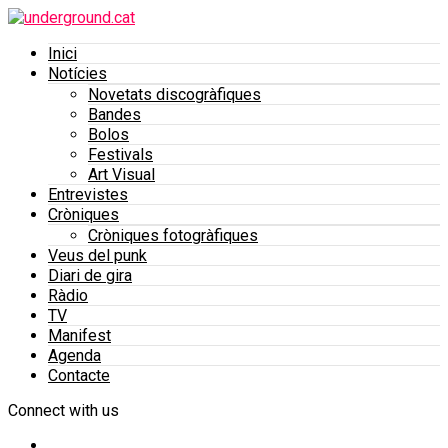
Inici
Notícies
Novetats discogràfiques
Bandes
Bolos
Festivals
Art Visual
Entrevistes
Cròniques
Cròniques fotogràfiques
Veus del punk
Diari de gira
Ràdio
TV
Manifest
Agenda
Contacte
Connect with us