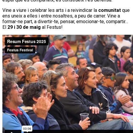
Vine a viure i celebrar les arts i a reivindicar la
comunitat
que
ens uneix a elles i entre nosaltres, a peu de carrer. Vine a
formar-ne part, a divertir-te, pensar, emocionar-te, compartir…
El
29 i 30 de maig
al Festus!
Continue Reading
Relacionat
Fetus estrena el videoclip “És ara, amics, és ara”
Festival
THE FALKEN’S MAZE, segona banda
confirmada per al 30è aniversari del Magic
in the Air Club