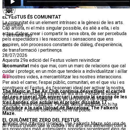
EL FESTUS ÉS COMUNITAT
La comunitat és un element intrínsec a la gènesi de les arts.
Published
Cap artista, ni el més singular possible, és aliè a ella, i els
actes d’idear, crear i compartir la seva obra, de ser percebuda
1 setmana ago
pels espectadors i les reaccions i sensacions que ens
inspiren, són processos constants de diàleg, d’experiència,
on
de transformació i pertinença.
28/07/2026
Aquesta 29a edició del Festus volem reivindicar
By
la
comunitat
més que mai, com un marc de relacions que cal
cuidar i protegir, en un món que tendeix a individualitzar i aïllar
Arni
les nostres vides, a mercantilitzar les nostres interaccions.
Per això el carrer, l’espai públic, comunitari, en el que viu i es
construeix el Festus, és l’escenari ideal per activar la nostra
The Magic in The Air Club continua desvetllant el cartell
dimensió col·lectiva a través de les arts. Perquè la cultura
del seu esperat 30è aniversari i anuncia la segona de les
també és allò que ens passa, en un procés de trobada
tres bandes que actuaran el proper dissabte 17
constant, entre nosaltres. Perquè sense aquesta no hi ha
d’octubre a la sala Upload de Barcelona: The Falken’s
comunitat. I sense comunitat, no hi ha poble.
Maze.
EL QUILÒMETRE ZERO DEL FESTUS
Arribats des d’Avinyó (França), The Falken’s Maze són una de
Al Festus creuen que la cultura i les arts ens alimenten com a
les propostes més estimulants sorgides recentment dins de