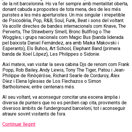
de la nit barcelonina. Ho va fer sempre amb mentalitat oberta,
donant cabuda a propostes de tota mena, des de les més
puristes a les més aperturistes. Un mix singular i irrepetible
de Psicodèlia, Pop, R&B, Soul, Funk, Beat i sons del voltant.
Va acollir directes de bandes internacionals com Knave, The
Perverts, The Strawberry Smell, Bronc Bullfrog o The
Woggles; i grups nacionals com Magic Bus (banda liderada
pel baixista Daniel Fernández, ara amb Maika Makovski i
Esperanto), Els Buhos, Art School, Elephant Band (primera
banda de Xoel López), Les Philippes o Sidonie.
Així mateix, van visitar la seva cabina Djs de renom com Frank
Popp, Rob Bailey, Andy Lewis, Tony The Tiger, Patou i Jean-
Philippe de Rinôçérôse, Richard Searle de Corduroy, Álex
Díez i Elena Iglesias de Los Flechazos o Simon
Bartholomew; entre centenars més.
Al seu voltant, va aconseguir concitar una escena àmplia i
diversa de punters que no es perdien cap cita, provinents de
diversos àmbits de l’underground barceloní, tot i aconseguir
atraure sovint visitants de fora.
Continuar llegint