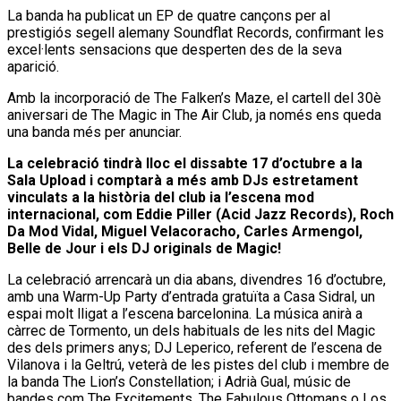
La banda ha publicat un EP de quatre cançons per al
prestigiós segell alemany Soundflat Records, confirmant les
excel·lents sensacions que desperten des de la seva
aparició.
Amb la incorporació de The Falken’s Maze, el cartell del 30è
aniversari de The Magic in The Air Club, ja només ens queda
una banda més per anunciar.
La celebració tindrà lloc el dissabte 17 d’octubre a la
Sala Upload i comptarà a més amb DJs estretament
vinculats a la història del club ia l’escena mod
internacional, com Eddie Piller (Acid Jazz Records), Roch
Da Mod Vidal, Miguel Velacoracho, Carles Armengol,
Belle de Jour i els DJ originals de Magic!
La celebració arrencarà un dia abans, divendres 16 d’octubre,
amb una Warm-Up Party d’entrada gratuïta a Casa Sidral, un
espai molt lligat a l’escena barcelonina. La música anirà a
càrrec de Tormento, un dels habituals de les nits del Magic
des dels primers anys; DJ Leperico, referent de l’escena de
Vilanova i la Geltrú, veterà de les pistes del club i membre de
la banda The Lion’s Constellation; i Adrià Gual, músic de
bandes com The Excitements, The Fabulous Ottomans o Los