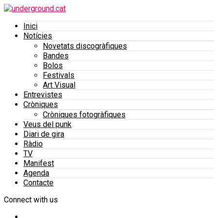
Inici
Notícies
Novetats discogràfiques
Bandes
Bolos
Festivals
Art Visual
Entrevistes
Cròniques
Cròniques fotogràfiques
Veus del punk
Diari de gira
Ràdio
TV
Manifest
Agenda
Contacte
Connect with us