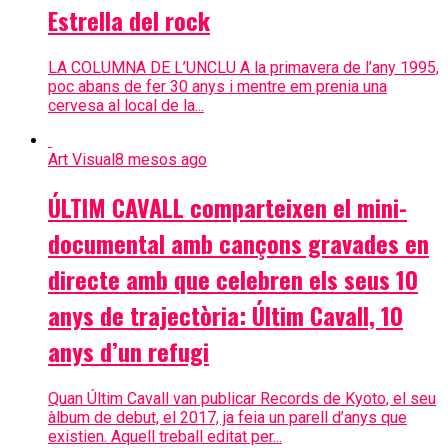
Estrella del rock
LA COLUMNA DE L’UNCLU A la primavera de l’any 1995,
poc abans de fer 30 anys i mentre em prenia una
cervesa al local de la...
Art Visual
8 mesos ago
ÚLTIM CAVALL comparteixen el mini-
documental amb cançons gravades en
directe amb que celebren els seus 10
anys de trajectòria: Últim Cavall, 10
anys d’un refugi
Quan Últim Cavall van publicar Records de Kyoto, el seu
àlbum de debut, el 2017, ja feia un parell d’anys que
existien. Aquell treball editat per...