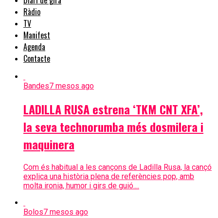
Ràdio
TV
Manifest
Agenda
Contacte
Bandes
7 mesos ago
LADILLA RUSA estrena ‘TKM CNT XFA’,
la seva technorumba més dosmilera i
maquinera
Com és habitual a les cançons de Ladilla Rusa, la cançó
explica una història plena de referències pop, amb
molta ironia, humor i girs de guió....
Bolos
7 mesos ago