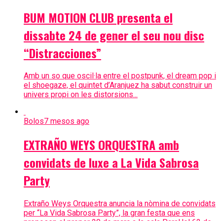
BUM MOTION CLUB presenta el
dissabte 24 de gener el seu nou disc
“Distracciones”
Amb un so que oscil·la entre el postpunk, el dream pop i
el shoegaze, el quintet d’Aranjuez ha sabut construir un
univers propi on les distorsions...
Bolos
7 mesos ago
EXTRAÑO WEYS ORQUESTRA amb
convidats de luxe a La Vida Sabrosa
Party
Extraño Weys Orquestra anuncia la nòmina de convidats
per “La Vida Sabrosa Party”, la gran festa que ens