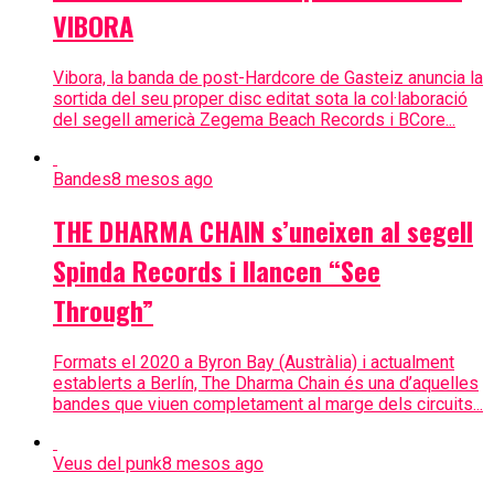
VIBORA
Vibora, la banda de post-Hardcore de Gasteiz anuncia la
sortida del seu proper disc editat sota la col·laboració
del segell americà Zegema Beach Records i BCore...
Bandes
8 mesos ago
THE DHARMA CHAIN s’uneixen al segell
Spinda Records i llancen “See
Through”
Formats el 2020 a Byron Bay (Austràlia) i actualment
establerts a Berlín, The Dharma Chain és una d’aquelles
bandes que viuen completament al marge dels circuits...
Veus del punk
8 mesos ago