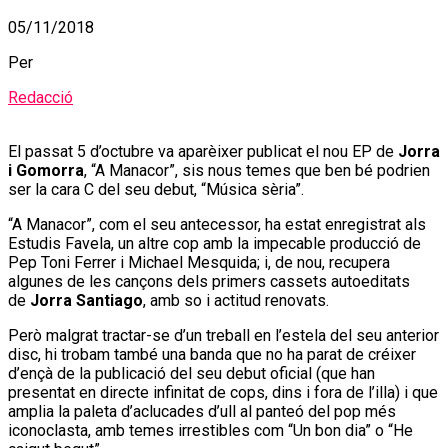
05/11/2018
Per
Redacció
El passat 5 d’octubre va aparèixer publicat el nou EP de
Jorra
i Gomorra
, “A Manacor”, sis nous temes que ben bé podrien
ser la cara C del seu debut, “Música sèria”.
“A Manacor”, com el seu antecessor, ha estat enregistrat als
Estudis Favela, un altre cop amb la impecable producció de
Pep Toni Ferrer i Michael Mesquida; i, de nou, recupera
algunes de les cançons dels primers cassets autoeditats
de
Jorra
Santiago
, amb so i actitud renovats.
Però malgrat tractar-se d’un treball en l’estela del seu anterior
disc, hi trobam també una banda que no ha parat de créixer
d’ençà de la publicació del seu debut oficial (que han
presentat en directe infinitat de cops, dins i fora de l’illa) i que
amplia la paleta d’aclucades d’ull al panteó del pop més
iconoclasta, amb temes irrestibles com “Un bon dia” o “He