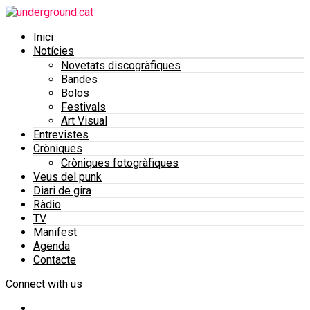
Inici
Notícies
Novetats discogràfiques
Bandes
Bolos
Festivals
Art Visual
Entrevistes
Cròniques
Cròniques fotogràfiques
Veus del punk
Diari de gira
Ràdio
TV
Manifest
Agenda
Contacte
Connect with us