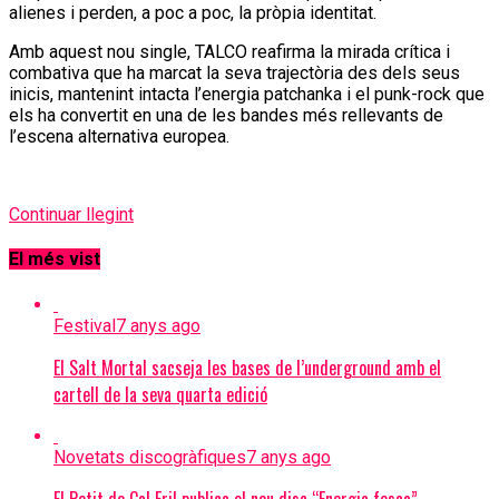
alienes i perden, a poc a poc, la pròpia identitat.
Amb aquest nou single, TALCO reafirma la mirada crítica i
combativa que ha marcat la seva trajectòria des dels seus
inicis, mantenint intacta l’energia patchanka i el punk-rock que
els ha convertit en una de les bandes més rellevants de
l’escena alternativa europea.
Continuar llegint
El més vist
Festival
7 anys ago
El Salt Mortal sacseja les bases de l’underground amb el
cartell de la seva quarta edició
Novetats discogràfiques
7 anys ago
El Petit de Cal Eril publica el nou disc “Energia fosca”