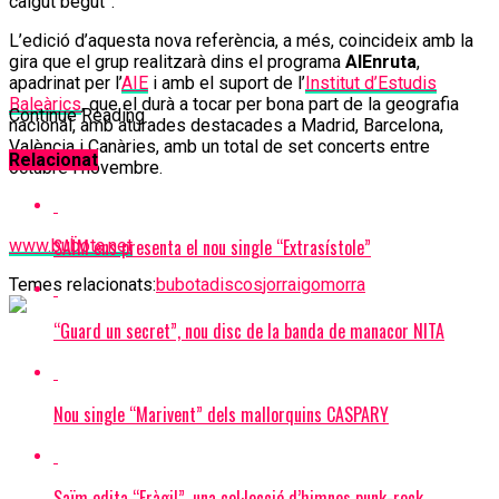
caigut begut”.
L’edició d’aquesta nova referència, a més, coincideix amb la
gira que el grup realitzarà dins el programa
AIEnruta
,
apadrinat per l’
AIE
i amb el suport de l’
Institut d’Estudis
Baleàrics
, que el durà a tocar per bona part de la geografia
Continue Reading
nacional, amb aturades destacades a Madrid, Barcelona,
València i Canàries, amb un total de set concerts entre
Relacionat
octubre i novembre.
SAÏM ens presenta el nou single “Extrasístole”
www.bubota.net
Temes relacionats:
bubotadiscos
jorraigomorra
“Guard un secret”, nou disc de la banda de manacor NITA
Nou single “Marivent” dels mallorquins CASPARY
Saïm edita “Fràgil”, una col·lecció d’himnes punk-rock