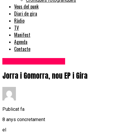
Cròniques fotogràfiques
Veus del punk
Diari de gira
Ràdio
TV
Manifest
Agenda
Contacte
Novetats discogràfiques
Jorra i Gomorra, nou EP i Gira
Publicat fa
8 anys concretament
el