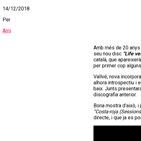
14/12/2018
Per
Arni
Amb més de 20 anys 
seu nou disc
“Life ve
català, que apareixer
per primer cop algun
Vallvé, nova incorpor
alhora introspectiu i 
baix. Junts presenta
discografia anterior.
Bona mostra d’això, i
“Costa-roja (Sessions
directe, i que ja es p