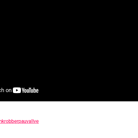
nkrobber
pauvallve