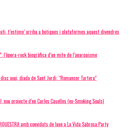
ruti, t’estimo’ arriba a botigues i plataformes aquest divendres
”: l’òpera-rock biogràfica d’un mite de l’anarquisme
 disc avui, diada de Sant Jordi: “Romancer Tartera”
nou projecte d’en Carles Caselles (ex-Smoking Souls)
UESTRA amb convidats de luxe a La Vida Sabrosa Party