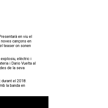
Presentarà en viu el
2 noves cançons en
 el teaser on sonen
explosiu, elèctric i
teria i Dario Vuelta al
ades de la seva
 durant el 2018:
amb la banda en