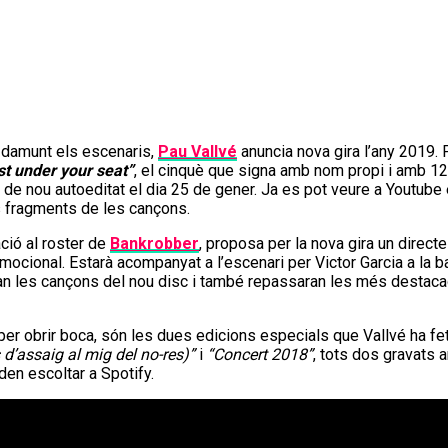
damunt els escenaris,
Pau Vallvé
anuncia nova gira l’any 2019. 
st under your seat”
, el cinquè que signa amb nom propi i amb 1
à de nou autoeditat el dia 25 de gener. Ja es pot veure a Youtube
s fragments de les cançons.
ació al roster de
Bankrobber
, proposa per la nova gira un directe 
emocional. Estarà acompanyat a l’escenari per Victor Garcia a la ba
ran les cançons del nou disc i també repassaran les més destac
 per obrir boca, són les dues edicions especials que Vallvé ha fet
 d’assaig al mig del no-res)”
i
“Concert 2018”
, tots dos gravats 
oden escoltar a Spotify.