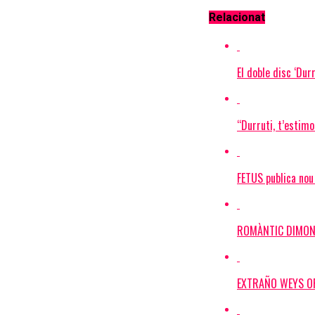
Relacionat
El doble disc ‘Dur
“Durruti, t’estimo
FETUS publica nou
ROMÀNTIC DIMONI, 
EXTRAÑO WEYS ORQ