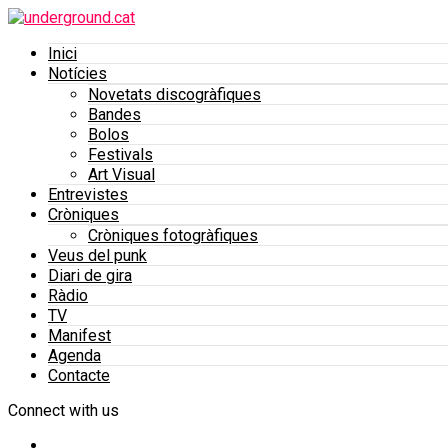
Inici
Notícies
Novetats discogràfiques
Bandes
Bolos
Festivals
Art Visual
Entrevistes
Cròniques
Cròniques fotogràfiques
Veus del punk
Diari de gira
Ràdio
TV
Manifest
Agenda
Contacte
Connect with us