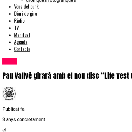
Cròniques fotogràfiques
Veus del punk
Diari de gira
Ràdio
TV
Manifest
Agenda
Contacte
Bolos
Pau Vallvé girarà amb el nou disc “Life vest
Publicat fa
8 anys concretament
el