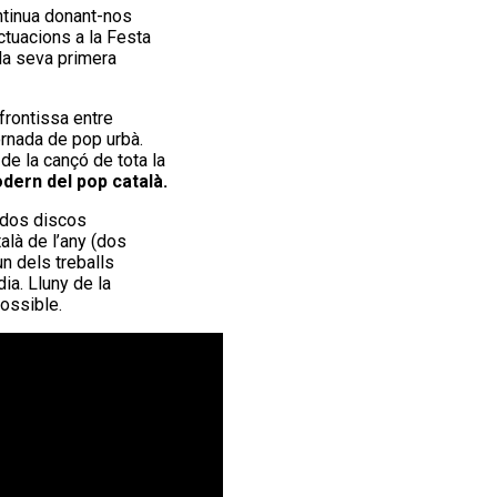
ntinua donant-nos
ctuacions a la Festa
la seva primera
frontissa entre
ornada de pop urbà.
de la cançó de tota la
dern del pop català.
 dos discos
alà de l’any (dos
n dels treballs
ia. Lluny de la
ossible.