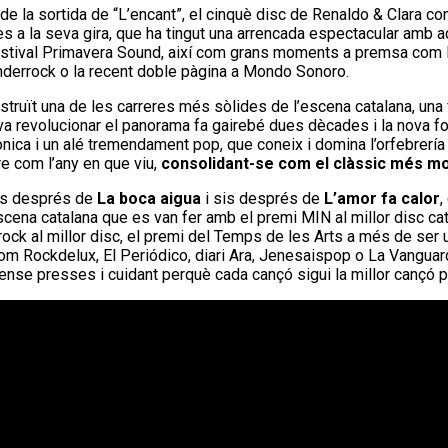
 la sortida de “L’encant”, el cinquè disc de Renaldo & Clara co
es a la seva gira, que ha tingut una arrencada espectacular amb a
festival Primavera Sound, així com grans moments a premsa com 
Enderrock o la recent doble pàgina a Mondo Sonoro.
nstruït una de les carreres més sòlides de l’escena catalana, una 
a revolucionar el panorama fa gairebé dues dècades i la nova f
nica i un alé tremendament pop, que coneix i domina l’orfebrería 
e com l’any en que viu,
consolidant-se com el clàssic més mo
nys després de
La boca aigua
i sis després de
L’amor fa calor
,
scena catalana que es van fer amb el premi MIN al millor disc cat
rock al millor disc, el premi del Temps de les Arts a més de ser u
om Rockdelux, El Periódico, diari Ara, Jenesaispop o La Vanguard
ense presses i cuidant perquè cada cançó sigui la millor cançó p