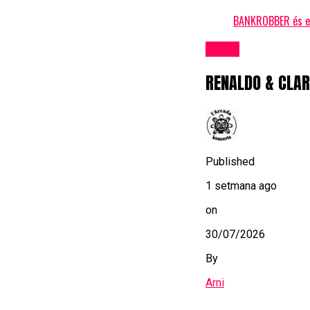
BANKROBBER és el 
Bolos
RENALDO & CLAR
Published
1 setmana ago
on
30/07/2026
By
Arni