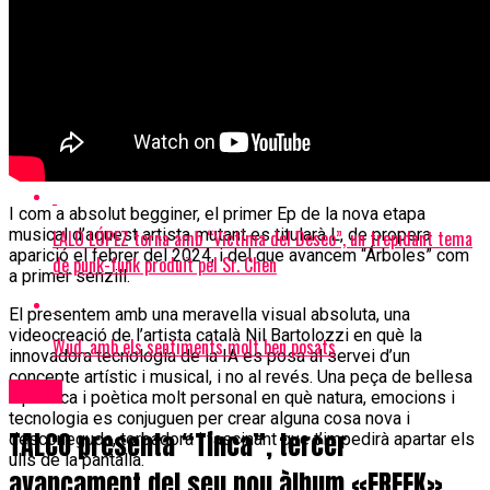
ELI RODRÍGUEZ tenen la clau de la “Felicidad” en el seu nou
single, segon avançament del seu àlbum de debut
La Sala Upload celebra el seu 10è aniversari
I com a absolut begginer, el primer Ep de la nova etapa
musical d’aquest artista mutant es titularà L, de propera
LALO LÓPEZ torna amb “Víctima del Deseo”, un trepidant tema
aparició el febrer del 2024, i del que avancem “Árboles” com
de punk-funk produït pel Sr. Chen
a primer senzill.
El presentem amb una meravella visual absoluta, una
videocreació de l’artista català Nil Bartolozzi en què la
Wud, amb els sentiments molt ben posats
innovadora tecnologia de la IA es posa al servei d’un
concepte artístic i musical, i no al revés. Una peça de bellesa
Bolos
hipnòtica i poètica molt personal en què natura, emocions i
tecnologia es conjuguen per crear alguna cosa nova i
TALCO presenta “Tinca”, tercer
desconeguda, torbadora i fascinant que t’impedirà apartar els
ulls de la pantalla.
avançament del seu nou àlbum «FREEK»