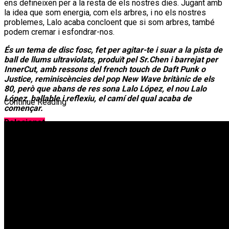
ens defineixen per a la resta de els nostres dies. Jugant amb
la idea que som energia, com els arbres, i no els nostres
problemes, Lalo acaba concloent que si som arbres, també
podem cremar i esfondrar-nos.
És un tema de disc fosc, fet per agitar-te i suar a la pista de
ball de llums ultraviolats, produït pel Sr.Chen i barrejat per
InnerCut, amb ressons del french touch de Daft Punk o
Justice, reminiscències del pop New Wave britànic de els
80, però que abans de res sona Lalo López, el nou Lalo
López, ballable i reflexiu, el camí del qual acaba de
Continue Reading
començar.
Relacionat
MINIBÚS INTERGALÀCTIC fan ballar el rock psicodèlic en el
segon senzill del seu nou disc
THE LEB TRIP publica “Rising High”, el seu EP de debut