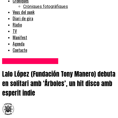
Cròniques
Cròniques fotogràfiques
Veus del punk
Diari de gira
Ràdio
TV
Manifest
Agenda
Contacte
Novetats discogràfiques
Lalo López (Fundación Tony Manero) debuta
en solitari amb ‘Árboles’, un hit disco amb
esperit indie