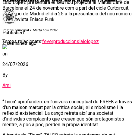
Lalo López presentarà el seu nou projecte al Marula Cafè de
Barcelona el 24 de novembre com a part del cicle Curtcircuit,
ia Tempo de Madrid el dia 25 a la presentació del nou número
de la revista Enlace Funk.
Imatge principal x
Marta Low Rider
Published
Temes relacionats:
feverproduccions
lalolopez
2 setmanes ago
on
24/07/2026
By
Arni
“Tinca” aprofundeix en l’univers conceptual de FREEK a través
d’un malson marcat per la crítica social, el simbolisme i la
reflexió existencial. La cançó retrata així una societat
d’individus complaents que creuen que són protagonistes
mentre, a poc a poc, perden la pròpia identitat.