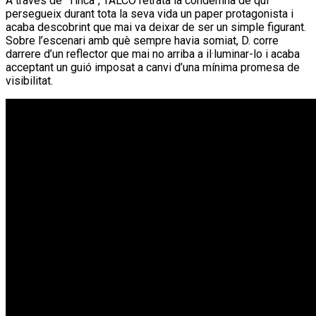
A través de “Tinca”, TALCO retrata la condemna de qui
persegueix durant tota la seva vida un paper protagonista i
acaba descobrint que mai va deixar de ser un simple figurant.
Sobre l’escenari amb què sempre havia somiat, D. corre
darrere d’un reflector que mai no arriba a il·luminar-lo i acaba
acceptant un guió imposat a canvi d’una mínima promesa de
visibilitat.