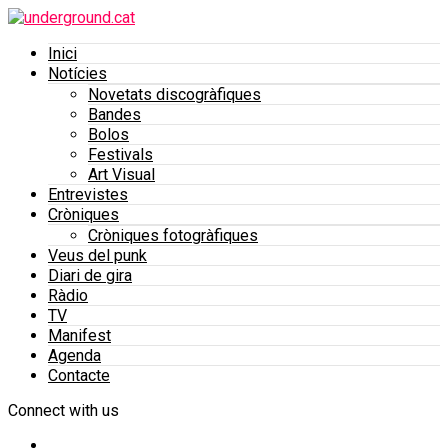
Inici
Notícies
Novetats discogràfiques
Bandes
Bolos
Festivals
Art Visual
Entrevistes
Cròniques
Cròniques fotogràfiques
Veus del punk
Diari de gira
Ràdio
TV
Manifest
Agenda
Contacte
Connect with us