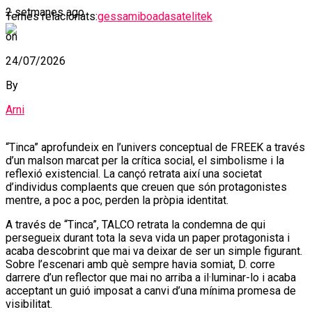
2 setmanes ago
Temes relacionats:
gessamiboada
satelitek
on
24/07/2026
By
Arni
“Tinca” aprofundeix en l’univers conceptual de FREEK a través
d’un malson marcat per la crítica social, el simbolisme i la
reflexió existencial. La cançó retrata així una societat
d’individus complaents que creuen que són protagonistes
mentre, a poc a poc, perden la pròpia identitat.
A través de “Tinca”, TALCO retrata la condemna de qui
persegueix durant tota la seva vida un paper protagonista i
acaba descobrint que mai va deixar de ser un simple figurant.
Sobre l’escenari amb què sempre havia somiat, D. corre
darrere d’un reflector que mai no arriba a il·luminar-lo i acaba
acceptant un guió imposat a canvi d’una mínima promesa de
visibilitat.