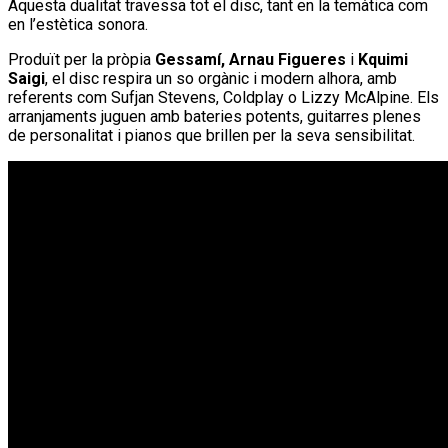
Aquesta dualitat travessa tot el disc, tant en la temàtica com
en l’estètica sonora.
Produït per la pròpia
Gessamí, Arnau Figueres
i
Kquimi
Saigi
, el disc respira un so orgànic i modern alhora, amb
referents com Sufjan Stevens, Coldplay o Lizzy McAlpine. Els
arranjaments juguen amb bateries potents, guitarres plenes
de personalitat i pianos que brillen per la seva sensibilitat.
Continue Reading
Relacionat
50 anys de “Qualsevol nit pot sortir el sol”, reedició especial en
vinil
LÍDIA PUJOL celebra els 20 anys de carrera musical amb un nou
disc carregat de crítica i contrastos!