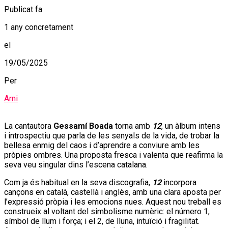
Publicat fa
1 any concretament
el
19/05/2025
Per
Arni
La cantautora
Gessamí Boada
torna amb
12
, un àlbum intens
i introspectiu que parla de les senyals de la vida, de trobar la
bellesa enmig del caos i d’aprendre a conviure amb les
pròpies ombres. Una proposta fresca i valenta que reafirma la
seva veu singular dins l’escena catalana.
Com ja és habitual en la seva discografia,
12
incorpora
cançons en català, castellà i anglès, amb una clara aposta per
l’expressió pròpia i les emocions nues. Aquest nou treball es
construeix al voltant del simbolisme numèric: el número 1,
símbol de llum i força; i el 2, de lluna, intuïció i fragilitat.