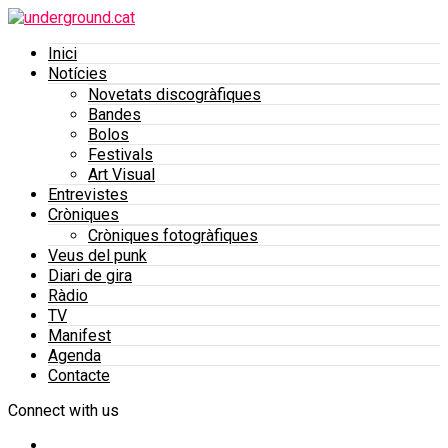
Inici
Notícies
Novetats discogràfiques
Bandes
Bolos
Festivals
Art Visual
Entrevistes
Cròniques
Cròniques fotogràfiques
Veus del punk
Diari de gira
Ràdio
TV
Manifest
Agenda
Contacte
Connect with us