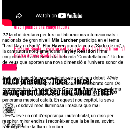
PAULA VALLS comença la gira de presentació del seu darrer
disc i publica una cançó inèdita
12
també destaca per les col·laboracions internacionals i
nacionals de gran nivell:
Mia Lardner
participa en el tema
“Last Day on Earth”,
Elio Haven
posa la veu a “Surto de mi”, i
Gessamí Boada presentarà el seu nou disc “L’art d’estimar” al
la cantautora nord-americana
Hayley Reardon
firma
Centre Artesà Tradicionarius
conjuntament amb Boada la delicada “Constellations”. Un trio
de veus que aporten una nova dimensió a l’univers sonor de
Bolos
l’artista.
Amb una trajectòria consolidada des del seu debut
White
TALCO presenta “Tinca”, tercer
Flowers
(2018), i després de discos tan celebrats com
On
començo jo
o
L’art d’estimar
,
Gessamí Boada
es confirma
avançament del seu nou àlbum «FREEK»
com una de les veus més personals i ambicioses del
panorama musical català. En aquest nou capítol, la seva
música esdevé més lluminosa i madura que mai.
12
esdevé un crit d’esperança i autenticitat, un disc per
respirar, mirar endins i reconèixer que la bellesa, sovint,
Published
s’amaga entre la llum i l’ombra.