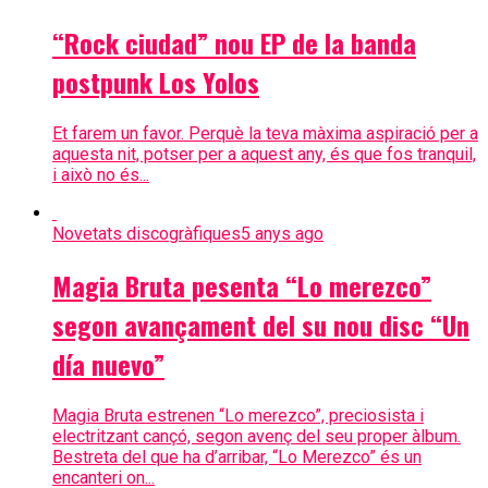
“Rock ciudad” nou EP de la banda
postpunk Los Yolos
Et farem un favor. Perquè la teva màxima aspiració per a
aquesta nit, potser per a aquest any, és que fos tranquil,
i això no és...
Novetats discogràfiques
5 anys ago
Magia Bruta pesenta “Lo merezco”
segon avançament del su nou disc “Un
día nuevo”
Magia Bruta estrenen “Lo merezco”, preciosista i
electritzant cançó, segon avenç del seu proper àlbum.
Bestreta del que ha d’arribar, “Lo Merezco” és un
encanteri on...