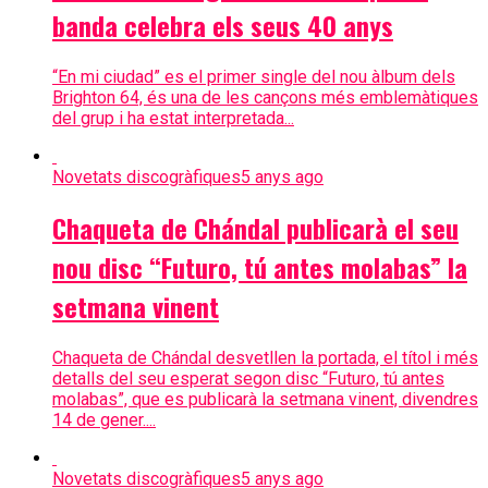
banda celebra els seus 40 anys
“En mi ciudad” es el primer single del nou àlbum dels
Brighton 64, és una de les cançons més emblemàtiques
del grup i ha estat interpretada...
Novetats discogràfiques
5 anys ago
Chaqueta de Chándal publicarà el seu
nou disc “Futuro, tú antes molabas” la
setmana vinent
Chaqueta de Chándal desvetllen la portada, el títol i més
detalls del seu esperat segon disc “Futuro, tú antes
molabas”, que es publicarà la setmana vinent, divendres
14 de gener....
Novetats discogràfiques
5 anys ago