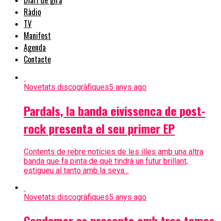
Ràdio
TV
Manifest
Agenda
Contacte
Novetats discogràfiques
5 anys ago
Pardals, la banda eivissenca de post-
rock presenta el seu primer EP
Contents de rebre notícies de les illes amb una altra
banda que fa pinta de què tindrà un futur brillant,
estigueu al tanto amb la seva...
Novetats discogràfiques
5 anys ago
Copdemar es presenta amb tres temes