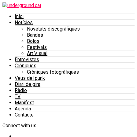
Inici
Notícies
Novetats discogràfiques
Bandes
Bolos
Festivals
Art Visual
Entrevistes
Cròniques
Cròniques fotogràfiques
Veus del punk
Diari de gira
Ràdio
TV
Manifest
Agenda
Contacte
Connect with us