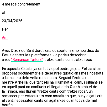
4 mesos concretament
el
23/04/2026
Per
Arni
Avui, Diada de Sant Jordi, ens despertem amb nou disc de
Fetus a totes les plataformes. Ja podeu descobrir
arreu
“Romancer Tartera”
: tretze cants com tretze rocs.
En aquesta Catalunya on tot va pel pedregar,els
Fetus
s’han
proposat documentar els desastres quotidians més nostrats
a la manera dels vells romancers. Seguint l’estela del
mestre
Arnella
, que tant els ha il·luminat el camí, i situant-se
en aquell punt on conflueix el llegat dels
Clash
amb el de
la
Trinca
, ens lliuren “tretze cants com tretze rocs”, un
romancer per estaquirots com nosaltres que, puny alçat i crit
al vent, necessiten cants on agafar-se quan tot va de mal
borràs.