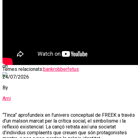
avançament del seu nou àlbum «FREEK»
Published
2 setmanes ago
on
Temes relacionats:
bankrobber
fetus
24/07/2026
By
Arni
“Tinca” aprofundeix en l’univers conceptual de FREEK a través
d’un malson marcat per la crítica social, el simbolisme i la
reflexió existencial. La cançó retrata així una societat
d’individus complaents que creuen que són protagonistes