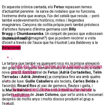
En aquesta crònica cantada, els
Fetus
repassen temes
d’actualitat perenne -la xarxa de rodalies que no funciona,
l’extrema dreta que avança, l’ús del català que recula…- però
també esdeveniments històrics, mites i llegendes
imaginàries. Cançons de collita pròpia però també préstecs
d’artistes llunyans d’ànima germana com
Billy
Bragg
o
Chumbawamba
. Un conjunt de peces que esbossen
un país (el real? l’imaginat?) que ja podem recórrer a vista
Continue Reading
d’ocell a través de l’auca que ha il·lustrat Laia Baldevey a la
portada.
Relacionat
La tartera que també va guanyant rocs és la pròpia alineació
El doble disc ‘Durruti, t’estimo’ arriba a botigues i plataformes
del grup, que segueix sumant afiliats a cada nou disc, a cada
aquest divendres
nova gira. El nucli central de
Fetus
(
Adrià Cortadellas, Telm
Terradas
i
Adrià Jiménez
) ja comptava fins ara amb quatre
aliats de luxe:
Guille Caballero
als teclats,
Carles Belda
a
l’acordió;
Ricard Ros
al sac de gemecs, flautes i gaita, i
“Durruti, t’estimo”: l’òpera-rock biogràfica d’un mite de
la
Marta Barbero
al violí. Però des d’ara sumen també la
l’anarquisme
guitarra elèctrica de
Joan Colomo
, que se’ls unirà a l’escenari
després de molts anys i molts discos produint el grup a
l’estudi.