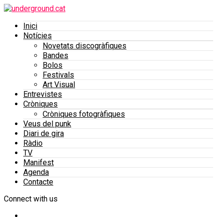
Inici
Notícies
Novetats discogràfiques
Bandes
Bolos
Festivals
Art Visual
Entrevistes
Cròniques
Cròniques fotogràfiques
Veus del punk
Diari de gira
Ràdio
TV
Manifest
Agenda
Contacte
Connect with us