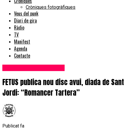
Cròniques
Cròniques fotogràfiques
Veus del punk
Diari de gira
Ràdio
TV
Manifest
Agenda
Contacte
Novetats discogràfiques
FETUS publica nou disc avui, diada de Sant
Jordi: “Romancer Tartera”
Publicat fa