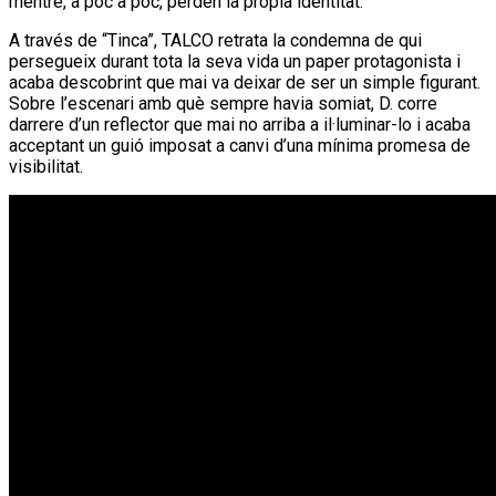
mentre, a poc a poc, perden la pròpia identitat.
A través de “Tinca”, TALCO retrata la condemna de qui
persegueix durant tota la seva vida un paper protagonista i
acaba descobrint que mai va deixar de ser un simple figurant.
Sobre l’escenari amb què sempre havia somiat, D. corre
darrere d’un reflector que mai no arriba a il·luminar-lo i acaba
acceptant un guió imposat a canvi d’una mínima promesa de
visibilitat.