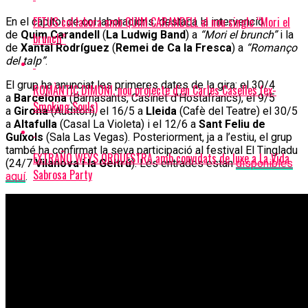
FETUS col·labora amb QUIM CARANDELL al nou single “Mori el
En el capítol de col·laboracions, destaca la intervenció
de
Quim Carandell
(
La Ludwig Band
) a
“Mori el brunch”
i la
brunch”
de
Xantal Rodríguez
(
Remei de Ca la Fresca
) a
“Romanço
del talp”
.
El grup ha anunciat les primeres dates de la gira: el 30/4
ROMÀNTIC DIMONI, nou projecte d’en Carles Caselles (ex-
a
Barcelona
(Barnasants, Casinet d’Hostafrancs), el 9/5
Smoking Souls)
a
Girona
(Auditori), el 16/5 a
Lleida
(Cafè del Teatre) el 30/5
a
Altafulla
(Casal La Violeta) i el 12/6 a
Sant Feliu de
Guíxols
(Sala Las Vegas). Posteriorment, ja a l’estiu, el grup
també ha confirmat la seva participació al festival El Tingladu
EXTRAÑO WEYS ORQUESTRA amb convidats de luxe a La Vida
(24/7
Vilanova i la Geltrú
). Les entrades estan
disponibles
Sabrosa Party
aquí
.
FETUS estrena “Romanço de Rodalies”, primer avançament del
nou disc
Bolos
TALCO presenta “Tinca”, tercer