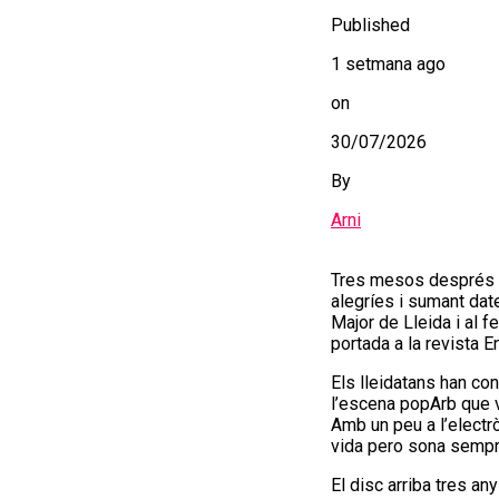
Published
1 setmana ago
on
30/07/2026
By
Arni
Tres mesos després de
alegríes i sumant dat
Major de Lleida i al 
portada a la revista 
Els lleidatans han co
l’escena popArb que v
Amb un peu a l’electrò
vida pero sona sempr
El disc arriba tres a