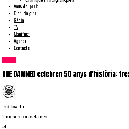
Cròniques fotogràfiques
Veus del punk
Diari de gira
Ràdio
TV
Manifest
Agenda
Contacte
Bolos
THE DAMNED celebren 50 anys d’història: tre
Publicat fa
2 mesos concretament
el