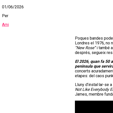
01/06/2026
Per
Arni
Poques bandes poden 
Londres el 1976, no n
“New Rose”
i també a 
després, segueix res
El 2026, quan fa 50 a
peninsula que servirà
concerts acuradament 
etapes: del caos punk 
Lluny d’instal·lar-se
Not Like Everybody E
James, membre fundado