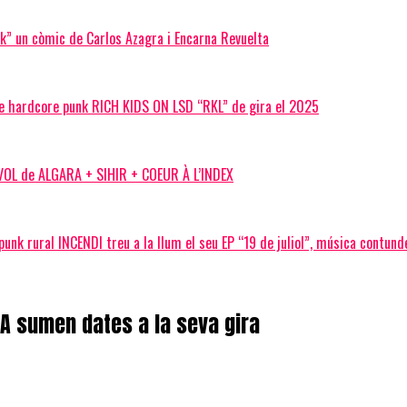
nk” un còmic de Carlos Azagra i Encarna Revuelta
e hardcore punk RICH KIDS ON LSD “RKL” de gira el 2025
 VOL de ALGARA + SIHIR + COEUR À L’INDEX
unk rural INCENDI treu a la llum el seu EP “19 de juliol”, música contunde
A sumen dates a la seva gira