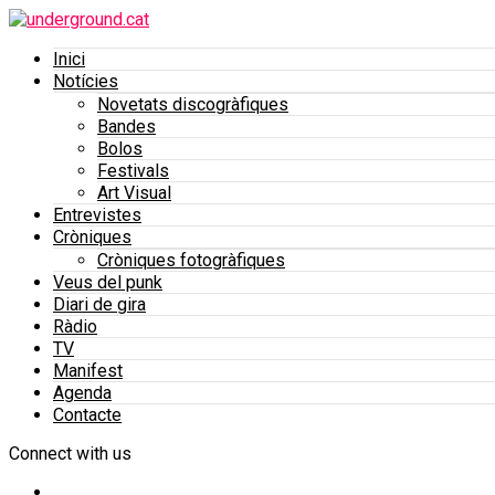
Inici
Notícies
Novetats discogràfiques
Bandes
Bolos
Festivals
Art Visual
Entrevistes
Cròniques
Cròniques fotogràfiques
Veus del punk
Diari de gira
Ràdio
TV
Manifest
Agenda
Contacte
Connect with us