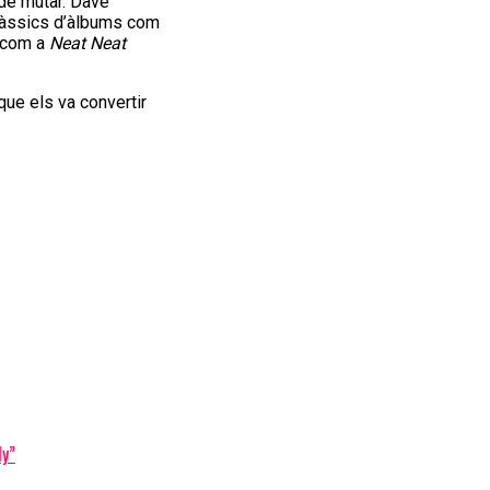
 de mutar. Dave
clàssics d’àlbums com
 com a
Neat Neat
ue els va convertir
dy”