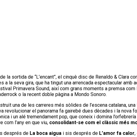
 la sortida de “L’encant”, el cinquè disc de Renaldo & Clara co
es a la seva gira, que ha tingut una arrencada espectacular amb a
festival Primavera Sound, així com grans moments a premsa com 
Enderrock o la recent doble pàgina a Mondo Sonoro.
nstruït una de les carreres més sòlides de l’escena catalana, una 
a revolucionar el panorama fa gairebé dues dècades i la nova f
nica i un alé tremendament pop, que coneix i domina l’orfebrería 
e com l’any en que viu,
consolidant-se com el clàssic més mo
nys després de
La boca aigua
i sis després de
L’amor fa calor
,