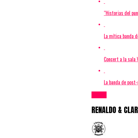
“Historias del pu
La mítica banda d
Concert a la sala
La banda de post-p
Bolos
RENALDO & CLAR