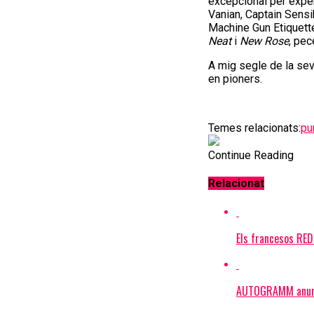
excepcional per exper
Vanian, Captain Sensi
Machine Gun Etiquett
Neat
i
New Rose
, pec
A mig segle de la sev
en pioners.
Temes relacionats:
pu
Continue Reading
Relacionat
Els francesos RE
AUTOGRAMM anuncia