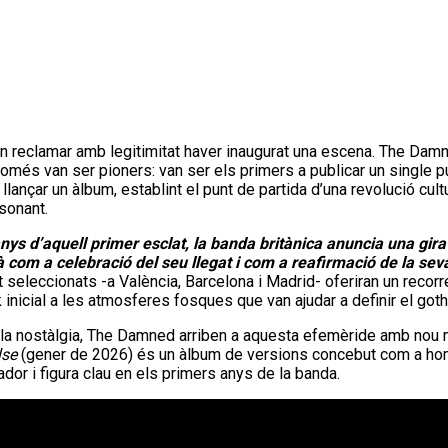
reclamar amb legitimitat haver inaugurat una escena. The Damn
omés van ser pioners: van ser els primers a publicar un single p
llançar un àlbum, establint el punt de partida d’una revolució cul
sonant.
nys d’aquell primer esclat, la banda britànica anuncia una gira
 com a celebració del seu llegat i com a reafirmació de la sev
seleccionats -a València, Barcelona i Madrid- oferiran un recorr
inicial a les atmosferes fosques que van ajudar a definir el goth
 a la nostàlgia, The Damned arriben a aquesta efemèride amb nou m
lse
(gener de 2026) és un àlbum de versions concebut com a ho
r i figura clau en els primers anys de la banda.