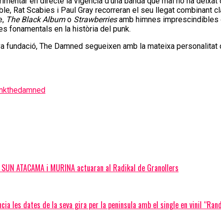
imentar en directe la vigència d’una banda que mai no ha deixat
ble, Rat Scabies i Paul Gray recorreran el seu llegat combinant 
e,
The Black Album
o
Strawberries
amb himnes imprescindibles
es fonamentals en la història del punk.
a fundació, The Damned segueixen amb la mateixa personalitat q
nk
thedamned
D SUN ATACAMA i MURINA actuaran al Radikal de Granollers
 les dates de la seva gira per la peninsula amb el single en vinil “Ran