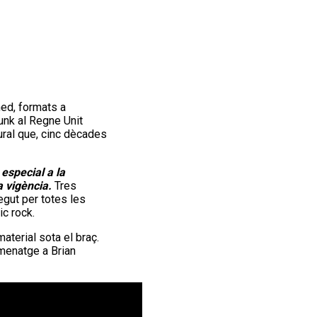
ed, formats a
unk al Regne Unit
tural que, cinc dècades
 especial a la
a vigència.
Tres
egut per totes les
ic rock.
aterial sota el braç.
menatge a Brian